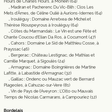
Hours de Charles Hours, à Monein (64)
Madiran et Pacherenc Du Vic-Bilh : Clos Les
Mets d'Âmes, de Céline Oulié à Aurions-Idernes (64)
Irouléguy : Domaine Arretxea de Michel et
Thérèse Riouspeyrous à Irouléguy (64)
Côtes du Marmandais : Le Vin est une Fête et
Chante Coucou d’Elian Da Ros, à Cocumont (47)
Cahors : Domaine Le Sid de Matthieu Cosse, à
Prayssac (46)
Bergerac : Château Lestignac, de Mathias et
Camille Marquet, à Sigoulès (24)
Armagnac : Domaine Boingnières de Martine
Lafitte, à Labastide d’Armagnac (32)
Gaillac : Ondenc ou Mauzac vert de Bernard
Plageoles, à Cahuzac-sur-Vere (81)
Vin de Pays de l’Aveyron : L’Olto ou Mauvais
Temps de Nicolas Carmarans, à Campouriez (12)
Bordelais